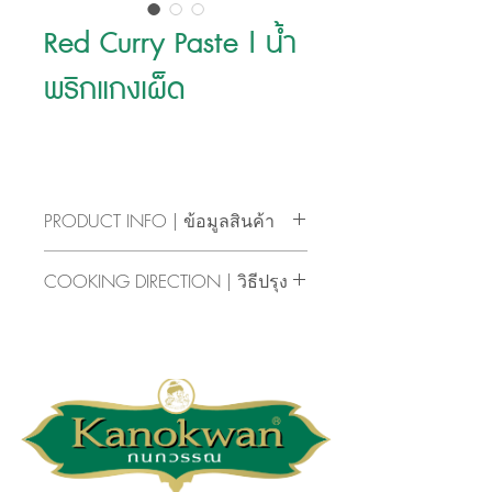
Red Curry Paste | น้ำ
พริกแกงเผ็ด
PRODUCT INFO | ข้อมูลสินค้า
รสเด็ด เผ็ด อร่อย พริกแกงไทยทำอาหาร
COOKING DIRECTION | วิธีปรุง
เองได้ง่ายๆ ทำได้หลายเมนู
• ผัดน้ำพริกแกงเผ็ด ตรากนกวรรณ กับ
Delicious, spicy and delicious. Thai curry 
กะทิ 1 ถ้วยตวง (240 มล.) จนกะทิ
sauce is easy to cook by yourself. You 
แตกมัน
can make many menus.
• ใส่เนื้อสัตว์ตามชอบ 200 กรัม ผัดจน
สุก แล้วเติมน้ำ 1 ถ้วยตวง (240 มล.)
• ใส่มะเขือเปราะ ใบโหระพา พริกชี้ฟ้า 