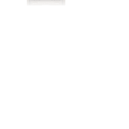
เครื่องต้มข่า
เผ็ดมันกลมกล่อมกับรสชาติของกะทิและข่า
Mild-spicy soup with the taste of coconut
milk and galangal
Holy Basil Sauce