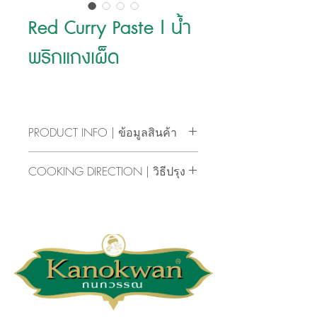
Red Curry Paste | น้ำ
พริกแกงเผ็ด
PRODUCT INFO | ข้อมูลสินค้า
รสเด็ด เผ็ด อร่อย พริกแกงไทยทำอาหาร
COOKING DIRECTION | วิธีปรุง
เองได้ง่ายๆ ทำได้หลายเมนู 
• ผัดน้ำพริกแกงเผ็ด ตรากนกวรรณ 3 
“Delicious, spicy and delicious. Thai 
ช้อนโต๊ะ (50 กรัม สำหรับ 2-3 ท่าน) กับ
curry sauce is easy to cook by yourself. 
กะทิ 1 ถ้วยตวง (240 มล.)จนกะทิ
You can make many menus.”
แตกมัน
 • ใส่เนื้อสัตว์ตามชอบ 200 กรัม ผัดจน
สุก แล้วเติมน้ำ 1 ถ้วยตวง (240 มล.)
 • ใส่มะเขือเปราะ ใบโหระพา พริก
ชี้ฟ้า รอจนเดือด
 • ปรุงรสตามชอบ (แนะนำ น้ำตาล 3 